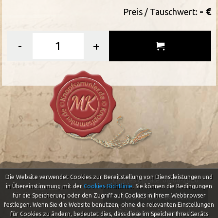
- €
Preis / Tauschwert:
-
+
Die Website verwendet Cookies zur Bereitstellung von Dienstleistungen und
Letztes Update: 08-08-2026
in Übereinstimmung mit der
Cookies-Richtlinie
.
Sie können die Bedingungen
Impressum
46.557.369
für die Speicherung oder den Zugriff auf Cookies in Ihrem Webbrowser
Besuche
Datenschutzerklärung
festlegen. Wenn Sie die Website benutzen, ohne die relevanten Einstellungen
© 2026 Knopfsammler.de
für Cookies zu ändern, bedeutet dies, dass diese im Speicher Ihres Geräts