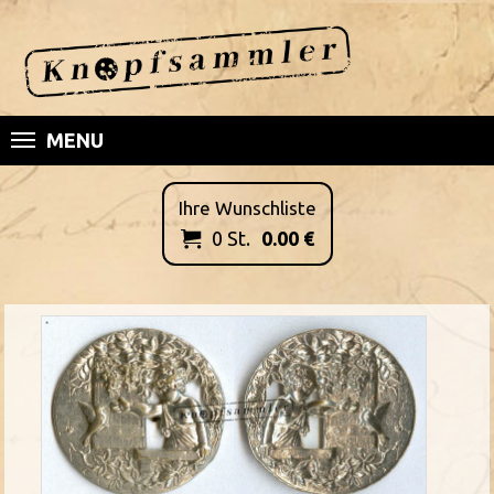
MENU
Ihre Wunschliste
0
St.
0.00
€
