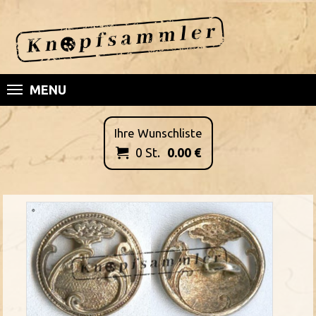
MENU
Ihre Wunschliste
0
St.
0.00
€
