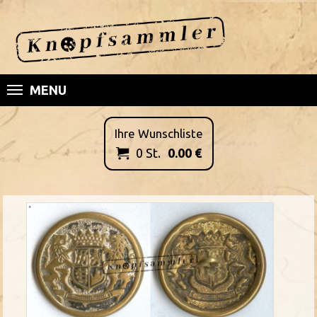
MENU
Ihre Wunschliste
0
St.
0.00
€
