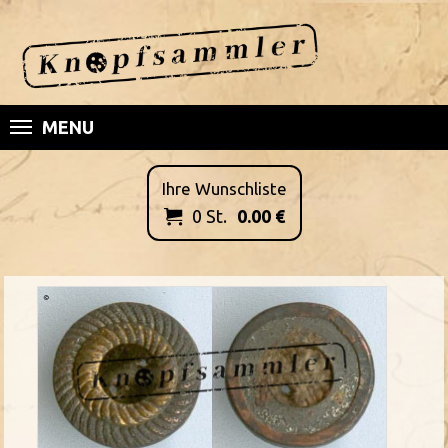
MENU
Ihre Wunschliste
0
St.
0.00
€
