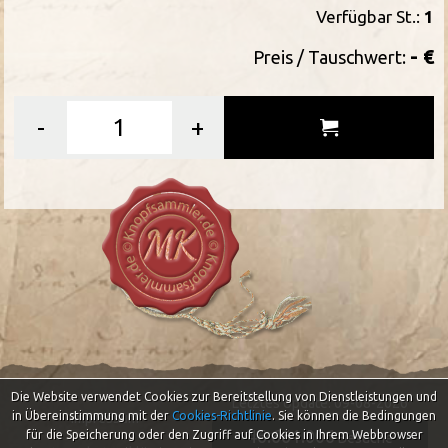
Verfügbar St.:
1
- €
Preis / Tauschwert:
-
+
Die Website verwendet Cookies zur Bereitstellung von Dienstleistungen und
Letztes Update: 09-08-2026
in Übereinstimmung mit der
Cookies-Richtlinie
.
Sie können die Bedingungen
Impressum
46.661.006
für die Speicherung oder den Zugriff auf Cookies in Ihrem Webbrowser
Besuche