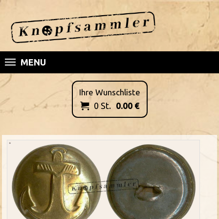
MENU
Ihre Wunschliste
0
St.
0.00
€
