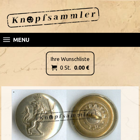
MENU
Ihre Wunschliste
0
St.
0.00
€
