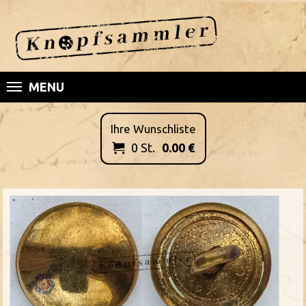
MENU
Ihre Wunschliste
0
St.
0.00
€
