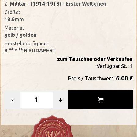
2.
Militär - (1914-1918) - Erster Weltkrieg
Größe:
13.6mm
Material:
gelb / golden
Herstellerprägung:
R °° * °° R BUDAPEST
zum Tauschen oder Verkaufen
Verfügbar St.:
1
6.00 €
Preis / Tauschwert:
-
+