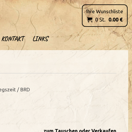
Ihre Wunschliste
0
St.
0.00
€

KONTAKT
LINKS
iegszeit / BRD
zum Tauschen oder Verkaufen