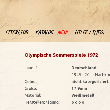
LITERATUR
KATALOG -
NEU!
HILFE / INFO.
Olympische Sommerspiele 1972
Land: 1
Deutschland
1945 - 20.. - Nachkr
Gebiet
nicht kategorisiert
Größe:
17.9mm
Material:
Weißmetall
Herstellerprägung:
o o o o