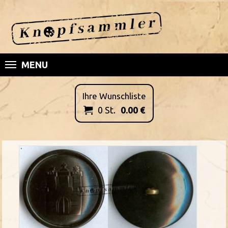
MENU
Ihre Wunschliste
0
St.
0.00
€
