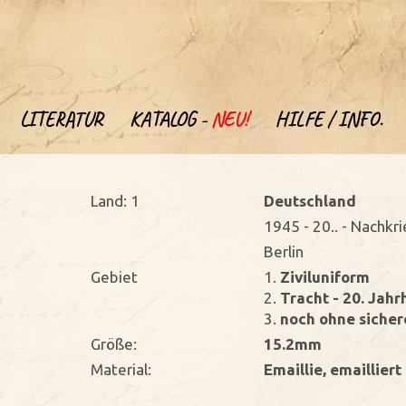
LITERATUR
KATALOG -
NEU!
HILFE / INFO.
Land: 1
Deutschland
1945 - 20.. - Nachkr
Berlin
Gebiet
1.
Ziviluniform
2.
Tracht - 20. Jahr
3.
noch ohne siche
Größe:
15.2mm
Material:
Emaillie, emailliert