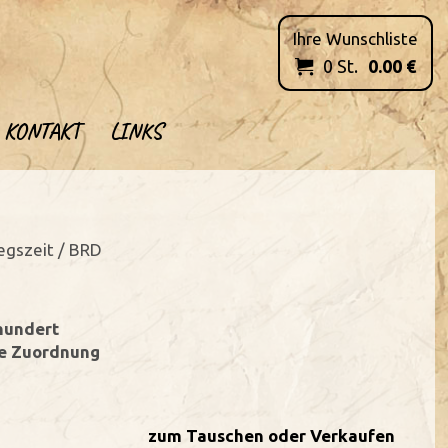
Ihre Wunschliste
0
St.
0.00
€

KONTAKT
LINKS
iegszeit / BRD
hundert
re Zuordnung
zum Tauschen oder Verkaufen