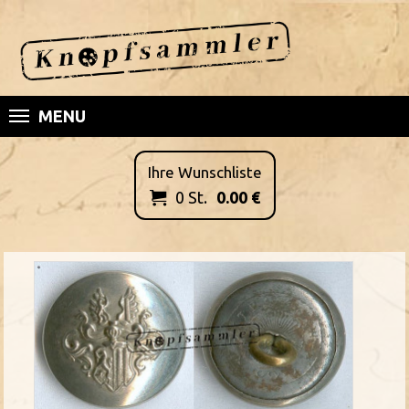
MENU
Ihre Wunschliste
0
St.
0.00
€
