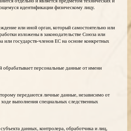
нится отдельно и является предметом технических и
ающемуся идентификации физическому лицу.
еждение или иной орган, который самостоятельно или
бработки изложены в законодательстве Союза или
за или государств-членов ЕС на основе конкретных
ый обрабатывает персональные данные от имени
оторому передаются личные данные, независимо от
 в ходе выполнения специальных следственных
субъекта данных, контролера, обработчика и лиц,