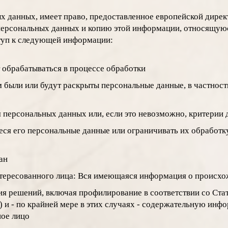
 данных, имеет право, предоставленное европейской директ
персональных данных и копию этой информации, относящуюс
ступ к следующей информации:
 обрабатываться в процессе обработки
м были или будут раскрыты персональные данные, в частнос
 персональных данных или, если это невозможно, критерии д
еся его персональные данные или ограничивать их обработк
ан
нтересованного лица: Вся имеющаяся информация о происх
я решений, включая профилирование в соответствии со Стат
)
и - по крайней мере в этих случаях - содержательную инф
ное лицо