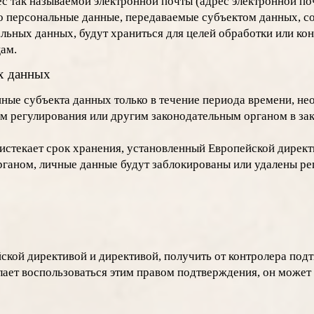
ес так называемой электронной почты (адрес электронной по
то персональные данные, передаваемые субъектом данных, 
ьных данных, будут храниться для целей обработки или кон
цам.
х данных
ные субъекта данных только в течение периода времени, не
м регулирования или другим законодательным органом в за
и истекает срок хранения, установленный Европейской дире
ганом, личные данные будут заблокированы или удалены ре
ской директивой и директивой, получить от контролера под
ает воспользоваться этим правом подтверждения, он может 