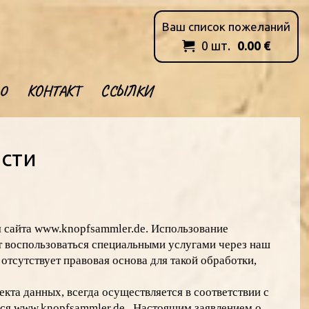
Ваш список пожеланий
0
шт.
0.00
€

О
КОНТАКТ
ССЫЛКИ
сти
я сайта www.knopfsammler.de. Использование
т воспользоваться специальными услугами через наш
тсутствует правовая основа для такой обработки,
екта данных, всегда осуществляется в соответствии с
ся www.knopfsammler.de . Настоящим заявлением о