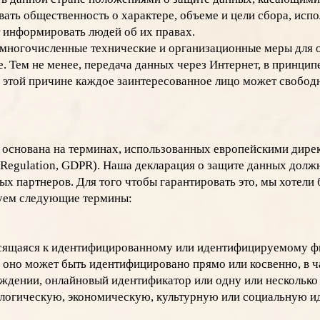
ать общественность о характере, объеме и цели сбора, исп
 информировать людей об их правах.
л многочисленные технические и организационные меры для
. Тем не менее, передача данных через Интернет, в принцип
о этой причине каждое заинтересованное лицо может свобод
основана на терминах, использованных европейскими дире
n Regulation, GDPR). Наша декларация о защите данных долж
ых партнеров. Для того чтобы гарантировать это, мы хотели
зуем следующие термины:
сящаяся к идентифицированному или идентифицируемому физ
оно может быть идентифицировано прямо или косвенно, в ча
ждении, онлайновый идентификатор или одну или нескольк
логическую, экономическую, культурную или социальную ид