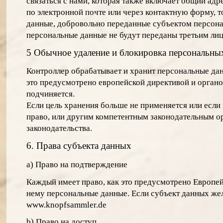
связаться с нами, которая также включает общий адр
по электронной почте или через контактную форму, 
данные, добровольно переданные субъектом персонал
персональные данные не будут переданы третьим ли
5 Обычное удаление и блокировка персональны
Контроллер обрабатывает и хранит персональные дан
это предусмотрено европейской директивой и органо
подчиняется.
Если цель хранения больше не применяется или есл
право, или другим компетентным законодательным ор
законодательства.
6. Права субъекта данных
a) Право на подтверждение
Каждый имеет право, как это предусмотрено Европей
нему персональные данные. Если субъект данных жел
www.knopfsammler.de
b) Право на доступ