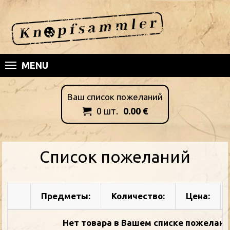
MENU
Ваш список пожеланий
0
шт.
0.00
€

Список пожеланий
Предметы:
Количество:
Цена:
Нет товара в Bашем списке пожелани