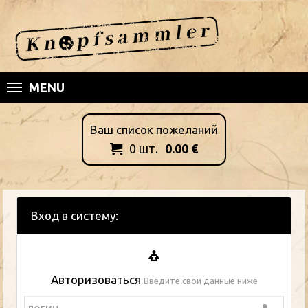
MENU
Ваш список пожеланий
0
шт.
0.00
€

Вход в систему:
Авторизоваться
Введите свои данные ниже