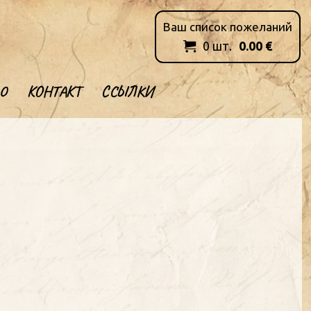
Ваш список пожеланий
0
шт.
0.00
€

О
КОНТАКТ
ССЫЛКИ