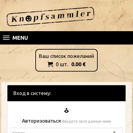
MENU
Ваш список пожеланий
0
шт.
0.00
€

Вход в систему:
Авторизоваться
Введите свои данные ниже