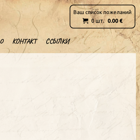
Ваш список пожеланий
0
шт.
0.00
€

О
КОНТАКТ
ССЫЛКИ