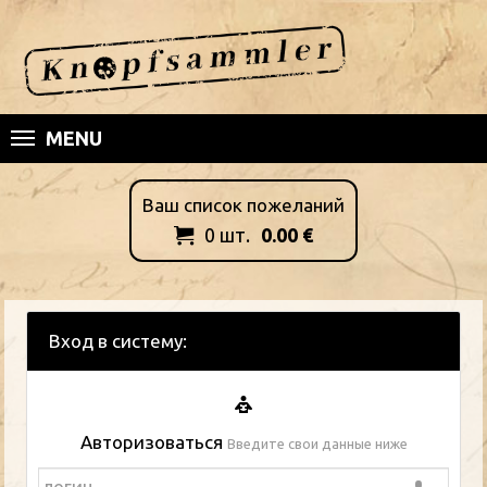
MENU
Ваш список пожеланий
0
шт.
0.00
€

Вход в систему:
Авторизоваться
Введите свои данные ниже