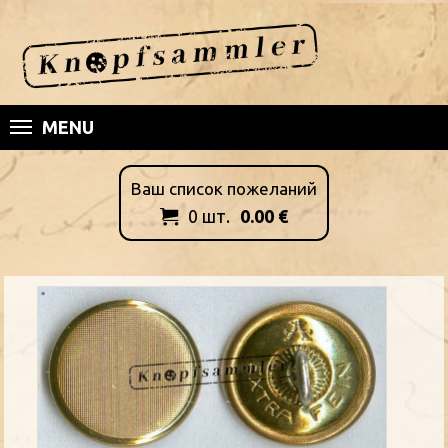
MENU
Ваш список пожеланий
0
шт.
0.00
€
