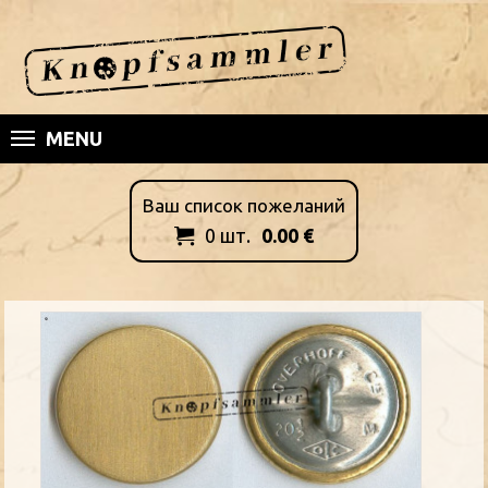
MENU
Ваш список пожеланий
0
шт.
0.00
€
