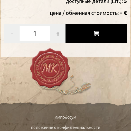
доступные детали (шт.):
5
- €
цена / oбменная стоимость:
-
+
Импре́ссум
положение о конфиденциальности