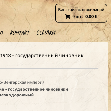
Ваш список пожеланий
0
шт.
0.00
€

О
КОНТАКТ
ССЫЛКИ
–1918 - государственный чиновник
ро-Венгерская империя
а - государственное чиновники
елезнодорожный