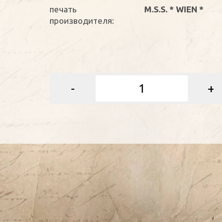
печать
M.S.S. * WIEN *
производителя:
-
+