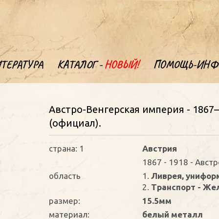
ТЕРАТУРА
КАТАЛОГ -
НОВЫЙ!
ПОМОЩЬ-ИНФ
Австро-Венгерская империя - 1867
(oфициал).
страна: 1
Австрия
1867 - 1918 - Авст
oбласть
1.
Ливрея, униформ
2.
Транспорт - Ж
размер:
15.5мм
материал:
белый металл