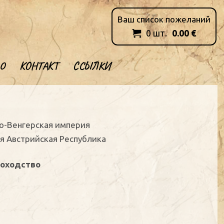
Ваш список пожеланий
0
шт.
0.00
€

О
КОНТАКТ
ССЫЛКИ
ро-Венгерская империя
ая Австрийская Республика
доходство