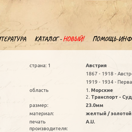
ТЕРАТУРА
КАТАЛОГ -
НОВЫЙ!
ПОМОЩЬ-ИНФ
страна: 1
Австрия
1867 - 1918 - Авст
1919 - 1934 - Перв
oбласть
1.
Морские
2.
Транспорт - Су
размер:
23.0мм
материал:
желтый / золотой
печать
A.U.
производителя: