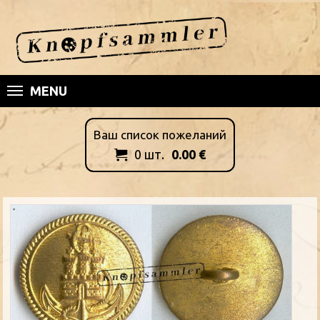
MENU
Ваш список пожеланий
0
шт.
0.00
€
