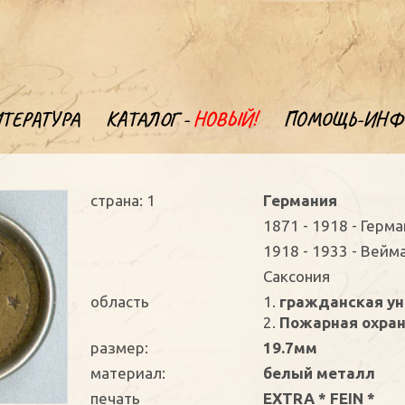
ТЕРАТУРА
КАТАЛОГ -
НОВЫЙ!
ПОМОЩЬ-ИНФ
страна: 1
Германия
1871 - 1918 - Герм
1918 - 1933 - Вейм
Саксония
oбласть
1.
гражданская у
2.
Пожарная охра
размер:
19.7мм
материал:
белый металл
печать
EXTRA * FEIN *