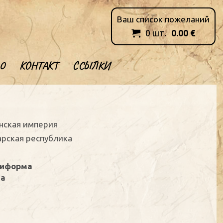
Ваш список пожеланий
0
шт.
0.00
€

О
КОНТАКТ
ССЫЛКИ
анская империя
арская республика
ниформа
на