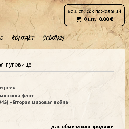
Ваш список пожеланий
0
шт.
0.00
€

О
КОНТАКТ
ССЫЛКИ
ая пуговица
ий рейх
-морской флот
945) - Вторая мировая война
для обмена или продажи