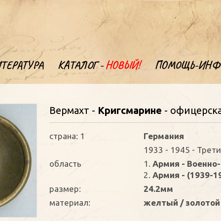
ТЕРАТУРА
КАТАЛОГ -
НОВЫЙ!
ПОМОЩЬ-ИНФ
Вермахт -
Кригсмарине
- офицерск
страна: 1
Германия
1933 - 1945 - Трет
oбласть
1.
Армия - Военно
2.
Армия - (1939-1
размер:
24.2мм
материал:
желтый / золотой