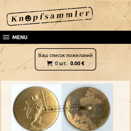
MENU
Ваш список пожеланий
0
шт.
0.00
€
