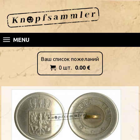
MENU
Ваш список пожеланий
0
шт.
0.00
€
