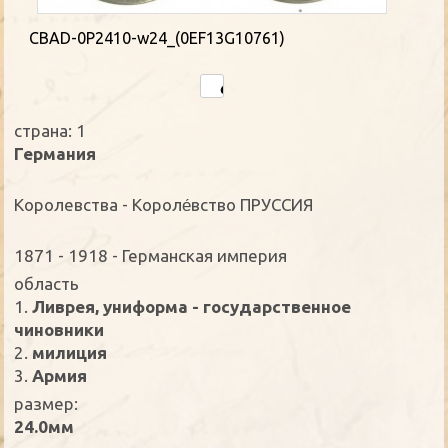
CBAD-0P2410-w24_(0EF13G10761)
страна: 1
Германия
Kоролевства - Короле́вство ПРУССИЯ
1871 - 1918 - Германская империя
oбласть
1.
Ливрея, униформа - государственное
чиновники
2.
милиция
3.
Армия
размер:
24.0мм