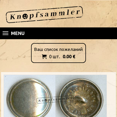
MENU
Ваш список пожеланий
0
шт.
0.00
€
