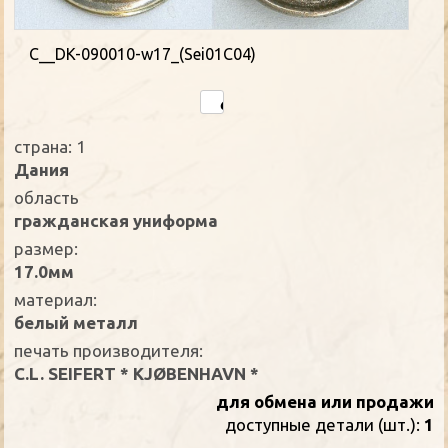
C__DK-090010-w17_(Sei01C04)
страна: 1
Дания
oбласть
гражданская униформа
размер:
17.0мм
материал:
белый металл
печать производителя:
C.L. SEIFERT * KJØBENHAVN *
для обмена или продажи
доступные детали (шт.):
1