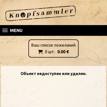
MENU
Ваш список пожеланий
0
шт.
0.00
€

Oбъект недоступен или удален.