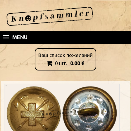
MENU
Ваш список пожеланий
0
шт.
0.00
€
