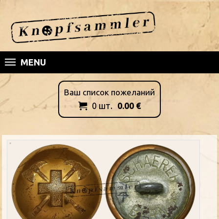
MENU
Ваш список пожеланий
0
шт.
0.00
€
