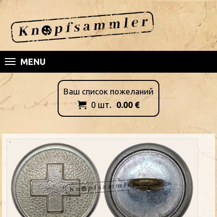
MENU
Ваш список пожеланий
0
шт.
0.00
€
