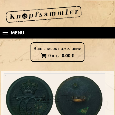
MENU
Ваш список пожеланий
0
шт.
0.00
€
