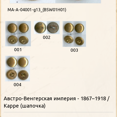
MA-A-04001-g13_(BSW01H01)
002
001
003
004
Австро-Венгерская империя - 1867–1918 /
Kappe (шапочка)