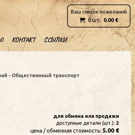
Ваш список пожеланий
0
шт.
0.00
€

О
КОНТАКТ
ССЫЛКИ
вай - Общественный транспорт
для обмена или продажи
доступные детали (шт.):
2
5.00 €
цена / oбменная стоимость: