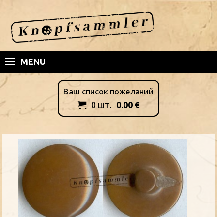
MENU
Ваш список пожеланий
0
шт.
0.00
€
