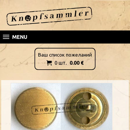
MENU
Ваш список пожеланий
0
шт.
0.00
€
