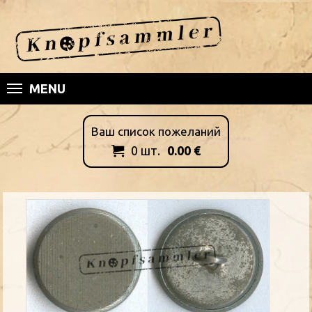
MENU
Ваш список пожеланий
0
шт.
0.00
€
