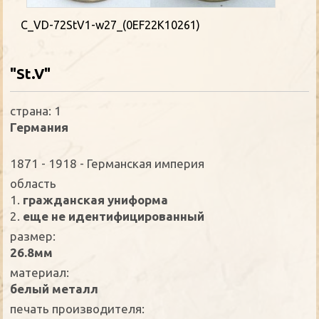
C_VD-72StV1-w27_(0EF22K10261)
"St.V"
страна: 1
Германия
1871 - 1918 - Германская империя
oбласть
1.
гражданская униформа
2.
еще не идентифицированный
размер:
26.8мм
материал:
белый металл
печать производителя: