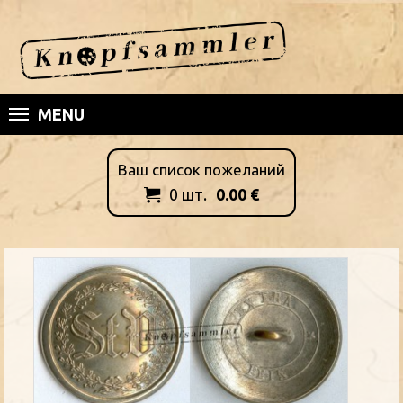
MENU
Ваш список пожеланий
0
шт.
0.00
€
