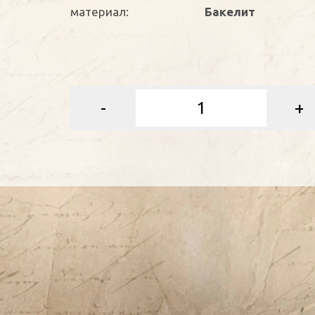
материал:
Бакелит
-
+