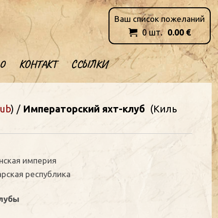
Ваш список пожеланий
0
шт.
0.00
€

О
КОНТАКТ
ССЫЛКИ
lub
) /
Императорский яхт-клуб
(Киль
анская империя
арская республика
клубы