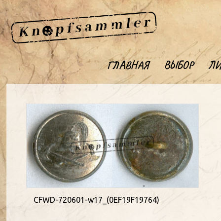
ГЛАВНАЯ
ВЫБОР
ЛИ
CFWD-720601-w17_(0EF19F19764)