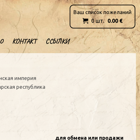
Ваш список пожеланий
0
шт.
0.00
€

О
КОНТАКТ
ССЫЛКИ
анская империя
арская республика
для обмена или продажи