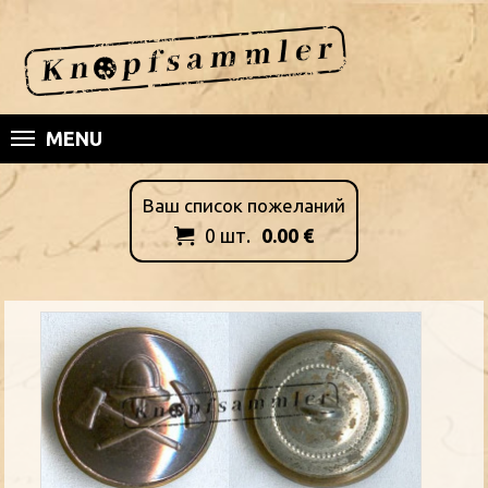
MENU
Ваш список пожеланий
0
шт.
0.00
€
