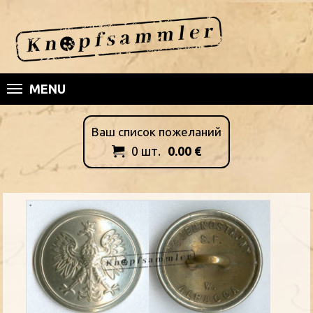
MENU
Ваш список пожеланий
0
шт.
0.00
€
