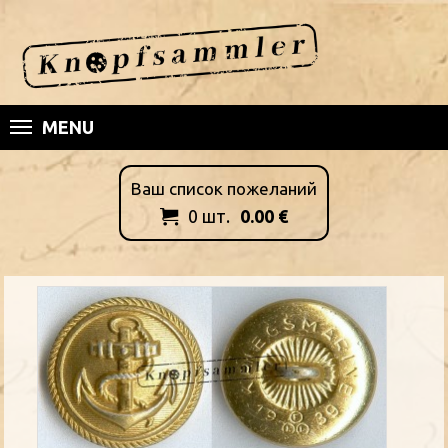
MENU
Ваш список пожеланий
0
шт.
0.00
€
