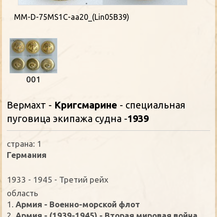
MM-D-75MS1C-aa20_(Lin05B39)
001
Вермахт -
Кригсмарине
- специальная
пуговица экипажа судна -
1939
страна: 1
Германия
1933 - 1945 - Третий рейх
oбласть
1.
Армия - Военно-морской флот
2.
Армия - (1939-1945) - Вторая мировая война