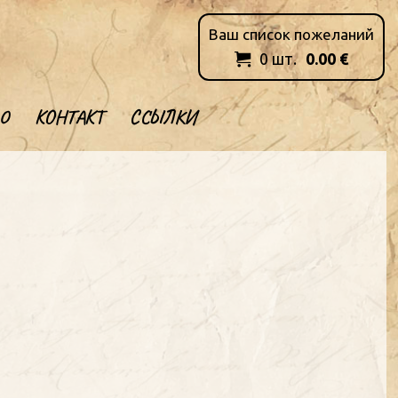
Ваш список пожеланий
0
шт.
0.00
€

О
КОНТАКТ
ССЫЛКИ