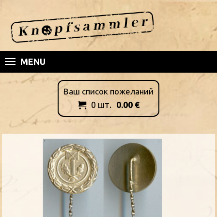
MENU
Ваш список пожеланий
0
шт.
0.00
€
