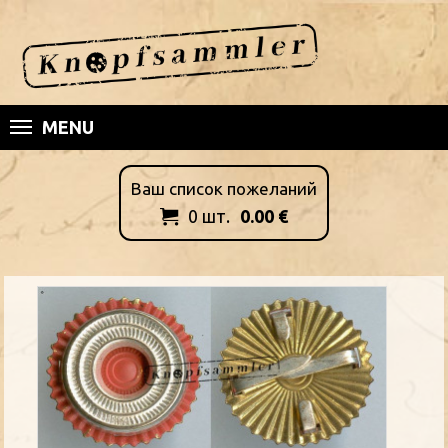
MENU
Ваш список пожеланий
0
шт.
0.00
€
