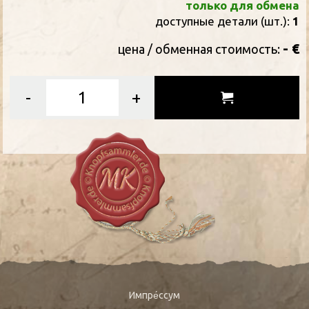
только для обмена
доступные детали (шт.):
1
- €
цена / oбменная стоимость:
-
+
Импре́ссум