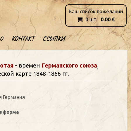
Ваш список пожеланий
0
шт.
0.00
€

О
КОНТАКТ
ССЫЛКИ
лотая
-
времен
Германского союза
,
кой карте 1848-1866 гг.
ая Германия
ниформа