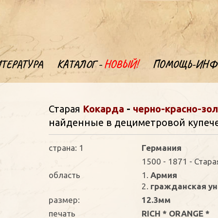
ТЕРАТУРА
КАТАЛОГ -
НОВЫЙ!
ПОМОЩЬ-ИНФ
Старая
Кокарда
-
черно-красно-зо
найденные в дециметровой купечес
страна: 1
Германия
1500 - 1871 - Стар
oбласть
1.
Армия
2.
гражданская у
размер:
12.3мм
печать
RICH * ORANGE *