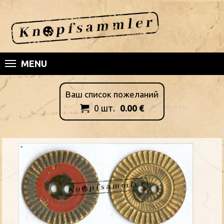
MENU
Ваш список пожеланий
0
шт.
0.00
€
