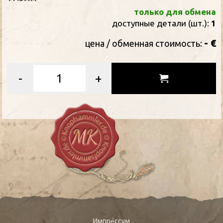
только для обмена
доступные детали (шт.):
1
- €
цена / oбменная стоимость:
-
+
Импре́ссум