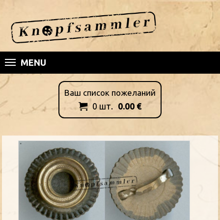
MENU
Ваш список пожеланий
0
шт.
0.00
€
